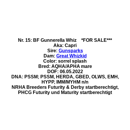
Nr. 15: BF Gunnerella Whiz *FOR SALE***
Aka: Capri
Sire:
Gunsparks
Dam:
Great Whizkid
Color: sorrel splash
Bred: AQHA/APHA mare
DOF: 06.05.2022
DNA: PSSM; PSSM, HERDA, GBED, OLWS, EMH,
HYPP, IMM/MYHM n/n
NRHA Breeders Futurity & Derby startberechtigt,
PHCG Futurity und Maturity startberechtigt