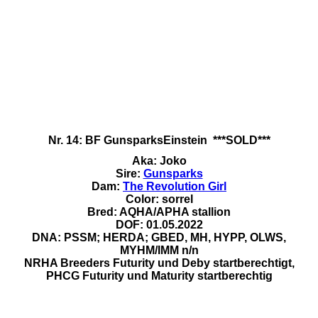
Nr. 14: BF GunsparksEinstein
***SOLD***
Aka: Joko
Sire:
Gunsparks
Dam:
The Revolution Girl
Color: sorrel
Bred: AQHA/APHA stallion
DOF: 01.05.2022
DNA: PSSM; HERDA; GBED, MH, HYPP, OLWS,
MYHM/IMM n/n
NRHA Breeders Futurity und Deby startberechtigt,
PHCG Futurity und Maturity startberechtig