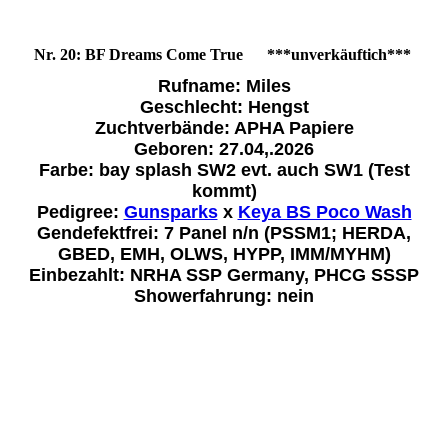
Nr. 20: BF Dreams Come True ***unverkäuftich***
Rufname: Miles
Geschlecht: Hengst
Zuchtverbände: APHA Papiere
Geboren: 27.04,.2026
Farbe: bay splash SW2 evt. auch SW1 (Test
kommt)
Pedigree:
Gunsparks
x
Keya BS Poco Wash
Gendefektfrei: 7 Panel n/n (PSSM1; HERDA,
GBED, EMH, OLWS, HYPP, IMM/MYHM)
Einbezahlt: NRHA SSP Germany, PHCG SSSP
Showerfahrung: nein