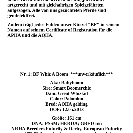
artgerecht und mit gleichaltrigen Spielgefährten
aufgezogen. Alle von uns gezüchteten Pferde sind
gendefektfrei.
Zudem trägt jedes Fohlen unser Kürzel "BF" in seinem
Namen auf seinem Certificate of Registration für die
APHA und die AQHA.
Nr. 1: BF Whiz A Boom ***unverkäuflich***
Aka: Babyboom
Sire: Smart Boomerchic
Dam: Great Whizkid
Color: Palomino
Bred: AQHA gelding
DOF: 12.05.2013
Größe: 161 cm
DNA: PSSM; HERDA; GBED n/n
NRHA Breeders Futurity & De
rby, European Futurity