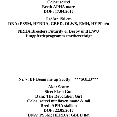
Color: sorrel
Bred: APHA mare
DOF: 17.04.2017
Größe: 150 cm
DNA:
PSSM, HERDA, GBED, OLWS, EMH, HYPP n/n
NRHA Breeders Futurity & Derby und EWU
Jungpferdeprogramm startberechtigt
Nr. 7: BF Beam me up Scotty ***SOLD***
Aka: Scotty
Sire: Flash Gun
Dam: The Revolution Girl
Color: sorrel mit flaxen mane & tail
Bred: APHA stallion
DOF: 22.05.2017
DNA: PSSM; HERDA; GBED n/n