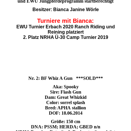
u
nd EWU Jungpferdeprogramm startberechtigt
Besitzer: Bianca Janine Wörle
Turniere mit Bianca
:
EWU Turnier Erbach 2020 Ranch Riding und
Reining
platziert
2. Platz NRHA Ü-30 Camp Turnier 2019
Nr. 2: BF Whiz A Gun ***SOLD***
Aka: Spooky
Sire: Flash Gun
Dam: Great Whizkid
Color: sorrel splash
Bred: APHA stallion
DOF: 18.06.2014
Größe: 150 cm
DNA: PSSM; HERDA; GBED n/n