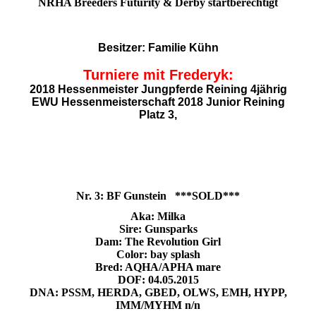
NRHA Breeders Futurity & De
rby startberechtigt
Besitzer: Familie Kühn
Turniere mit Frederyk:
2018 Hessenmeister Jungpferde Reining 4jährig
EWU Hessenmeisterschaft 2018 Junior Reining
Platz 3,
Nr. 3: BF Gunstein ***SOLD***
Aka: Milka
Sire: Gunsparks
Dam: The Revolution Girl
Color: bay splash
Bred: AQHA/APHA mare
DOF: 04.05.2015
DNA: PSSM, HERDA, GBED, OLWS, EMH, HYPP,
IMM/MYHM n/n