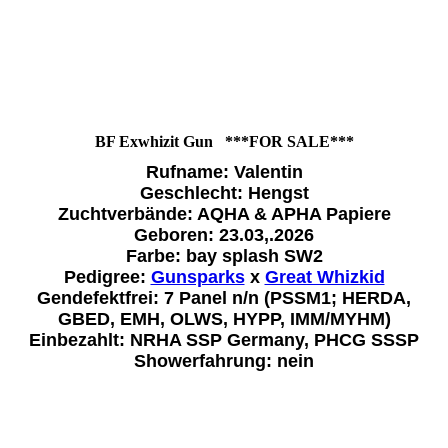
BF Exwhizit Gun ***FOR SALE***
Rufname: Valentin
Geschlecht: Hengst
Zuchtverbände: AQHA & APHA Papiere
Geboren: 23.03,.2026
Farbe: bay splash SW2
Pedigree:
Gunsparks
x
Great Whizkid
Gendefektfrei: 7 Panel n/n (PSSM1; HERDA,
GBED, EMH, OLWS, HYPP, IMM/MYHM)
Einbezahlt: NRHA SSP Germany, PHCG SSSP
Showerfahrung: nein