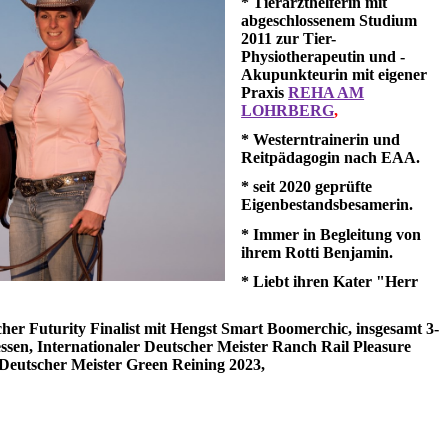
* Tierarzthelferin mit
abgeschlossenem Studium
2011 zur Tier-
Physiotherapeutin und -
Akupunkteurin mit eigener
Praxis
REHA AM
LOHRBERG
,
* Westerntrainerin und
Reitpädagogin nach EAA.
* seit 2020 geprüfte
Eigenbestandsbesamerin.
* Immer in Begleitung von
ihrem Rotti Benjamin.
* Liebt ihren Kater "Herr
acher Futurity Finalist mit Hengst Smart Boomerchic, insgesamt 3-
en, Internationaler Deutscher Meister Ranch Rail Pleasure
 Deutscher Meister Green Reining 2023,